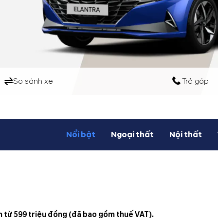
So sánh xe
Trả góp
Nổi bật
Ngoại thất
Nội thất
n từ 599 triệu đồng (đã bao gồm thuế VAT).