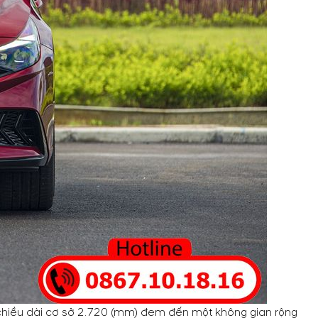
g chiều dài cơ sở 2.720 (mm) đem đến một không gian rộng