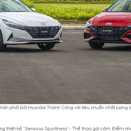
phân phối bởi Hyundai Thành Công với tiêu chuẩn chất lượng
g thiết kế “Sensous Sportiness”- Thể thao gợi cảm. Điểm nhấn