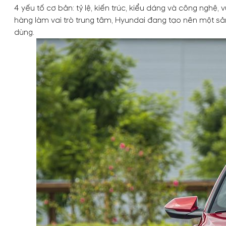
4 yếu tố cơ bản: tỷ lệ, kiến trúc, kiểu dáng và công nghệ,
hàng làm vai trò trung tâm, Hyundai đang tạo nên một sả
dùng.