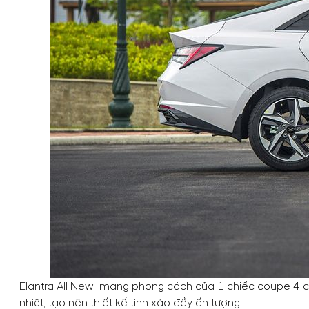
Elantra All New mang phong cách của 1 chiếc coupe 4 cử
nhiệt, tạo nên thiết kế tinh xảo đầy ấn tượng.