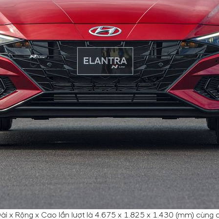
 Dài x Rộng x Cao lần lượt là 4.675 x 1.825 x 1.430 (mm) cùn