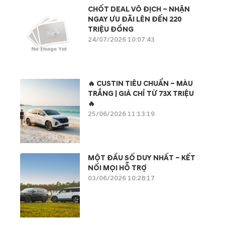
CHỐT DEAL VÔ ĐỊCH – NHẬN
NGAY ƯU ĐÃI LÊN ĐẾN 220
TRIỆU ĐỒNG
24/07/2026 10:07:43
🔥 CUSTIN TIÊU CHUẨN – MÀU
TRẮNG | GIÁ CHỈ TỪ 73X TRIỆU
🔥
25/06/2026 11:13:19
MỘT ĐẦU SỐ DUY NHẤT – KẾT
NỐI MỌI HỖ TRỢ
03/06/2026 10:28:17