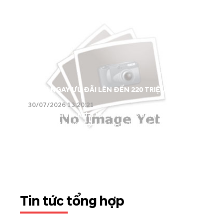
NHẬN NGAY ƯU ĐÃI LÊN ĐẾN 220 TRIỆU ĐỒNG
30/07/2026 13:20:21
Khuyến mãi Hyundai tháng 7/2026 bùng nổ với
chương trình “Chốt deal vô địch – nhận ngay 220
triệu đồng” từ Hyundai Thành Công. Hòa chung
không khí rực lửa của vòng 16 đội FIFA World Cup
2026 và mùa du lịch hè, Hyundai Cầu Diễn mang
đến cơ hội sở hữu các dòng xe Grand i10,...
Tin tức tổng hợp