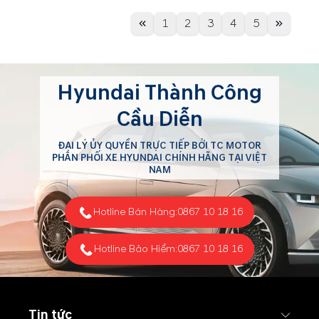
1
2
3
4
5
Hyundai Thành Công
Cầu Diễn
ĐẠI LÝ ỦY QUYỀN TRỰC TIẾP BỞI TC MOTOR
PHÂN PHỐI XE HYUNDAI CHÍNH HÃNG TẠI VIỆT
NAM
Hotline Bán Hàng:
0867 10 18 16
Hotline Bảo Hiểm:
0867 10 18 16
Tin tức