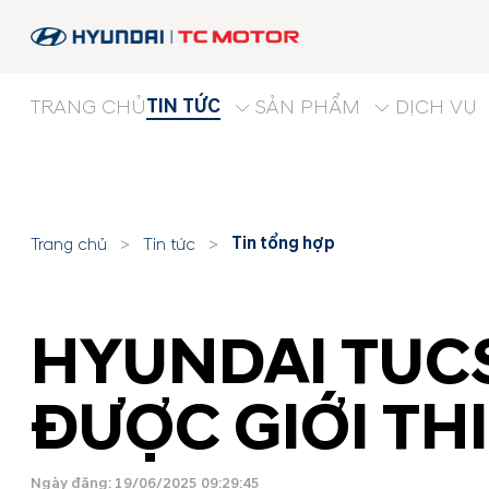
TIN TỨC
TRANG CHỦ
SẢN PHẨM
DỊCH VỤ
Tin tổng hợp
Trang chủ
>
Tin tức
>
HYUNDAI TUCS
ĐƯỢC GIỚI TH
Ngày đăng: 19/06/2025 09:29:45