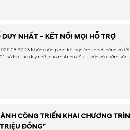
 DUY NHẤT – KẾT NỐI MỌI HỖ TRỢ
026 08:37:23 Nhằm nâng cao trải nghiệm khách hàng và tối ưu
 01 số Hotline duy nhất cho mọi nhu cầu tư vấn và chăm sóc
hỗ trợ, Hyundai Cầu...
ÀNH CÔNG TRIỂN KHAI CHƯƠNG TRÌNH
 TRIỆU ĐỒNG”