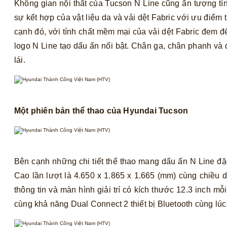
Không gian nội thất của Tucson N Line cũng ấn tượng tín
sự kết hợp của vật liệu da và vải dệt Fabric với ưu điểm
cạnh đó, với tính chất mềm mại của vải dệt Fabric đem đ
logo N Line tạo dấu ấn nổi bật. Chân ga, chân phanh và
lái.
Một phiên bản thể thao của Hyundai Tucson
Bên cạnh những chi tiết thể thao mang dấu ấn N Line đặ
Cao lần lượt là 4.650 x 1.865 x 1.665 (mm) cùng chiều
thông tin và màn hình giải trí có kích thước 12.3 inch 
cùng khả năng Dual Connect 2 thiết bị Bluetooth cùng lúc