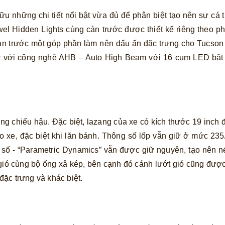
u những chi tiết nổi bật vừa đủ để phân biệt tạo nên sự cá 
ewel Hidden Lights cùng cản trước được thiết kế riêng theo
cản trước một góp phần làm nên dấu ấn đặc trưng cho Tucso
r với công nghệ AHB – Auto High Beam với 16 cụm LED bật 
g chiếu hậu. Đặc biệt, lazang của xe có kích thước 19 inch đ
cho xe, đặc biệt khi lăn bánh. Thông số lốp vẫn giữ ở mức 2
 số - “Parametric Dynamics” vẫn được giữ nguyên, tạo nên n
n gió cùng bộ ống xả kép, bên cạnh đó cánh lướt gió cũng đư
ặc trưng và khác biệt.