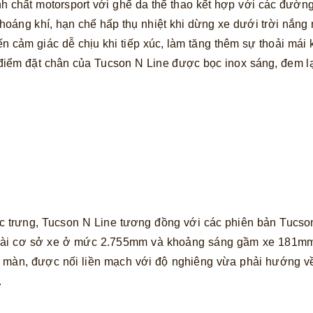
h chất motorsport với ghế da thể thao kết hợp với các đườn
 thoáng khí, hạn chế hấp thụ nhiệt khi dừng xe dưới trời nắ
ến cảm giác dễ chịu khi tiếp xúc, làm tăng thêm sự thoải m
 điểm đặt chân của Tucson N Line được bọc inox sáng, đem l
c trưng, Tucson N Line tương đồng với các phiên bản Tucso
 dài cơ sở xe ở mức 2.755mm và khoảng sáng gầm xe 181mm.
mỗi màn, được nối liền mạch với độ nghiêng vừa phải hướng v
.