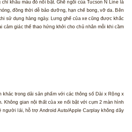
g chỉ khâu màu đỏ nổi bật. Ghế ngồi của Tucson N Line là
ng nóng, đồng thời dễ bảo dưỡng, hạn chế bong, vỡ da. Bên
ái khi sử dụng hàng ngày. Lưng ghế của xe cũng được khắc
ại cảm giác thể thao hứng khởi cho chủ nhân mỗi khi cầm
n khác trong dải sản phẩm với các thông số Dài x Rộng x
 Không gian nội thất của xe nổi bật với cụm 2 màn hình
ề người lái, hỗ trợ Android Auto/Apple Carplay không dây