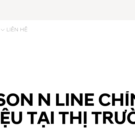
LIÊN HỆ
ON N LINE CH
IỆU TẠI THỊ TR