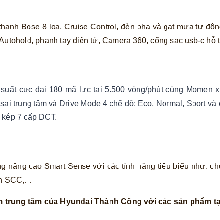
hanh Bose 8 loa, Cruise Control, đèn pha và gạt mưa tự động,
 Autohold, phanh tay điện tử, Camera 360, cổng sạc usb-c hỗ 
suất cực đại 180 mã lực tại 5.500 vòng/phút cùng Momen x
i trung tâm và Drive Mode 4 chế độ: Eco, Normal, Sport và c
p kép 7 cấp DCT.
g nâng cao Smart Sense với các tính năng tiêu biểu như: c
inh SCC,…
m trung tâm của Hyundai Thành Công với các sản phẩm tạ