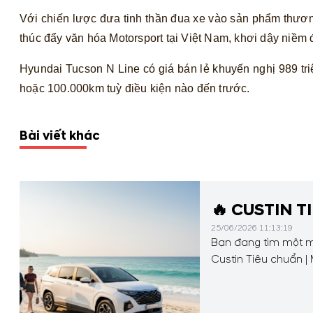
Với chiến lược đưa tinh thần đua xe vào sản phẩm thươ
thúc đẩy văn hóa Motorsport tại Việt Nam, khơi dậy niề
Hyundai Tucson N Line có giá bán lẻ
khuyến nghị 989 tr
hoặc 100.000km tuỳ điều kiện nào đến trước.
Bài viết khác
🔥 CUSTIN T
25/06/2026 11:13:19
Bạn đang tìm một mẫ
Custin Tiêu chuẩn |
giá trị xe Thủ tục đơn