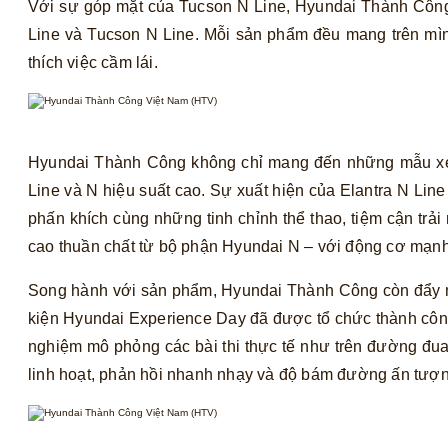
Với sự góp mặt của Tucson N Line, Hyundai Thành Công đ
Line và Tucson N Line. Mỗi sản phẩm đều mang trên mình
thích việc cầm lái.
Hyundai Thành Công không chỉ mang đến những mẫu xe p
Line và N hiệu suất cao. Sự xuất hiện của Elantra N Lin
phấn khích cùng những tinh chỉnh thể thao, tiệm cận trả
cao thuần chất từ bộ phận Hyundai N – với động cơ mạn
Song hành với sản phẩm, Hyundai Thành Công còn đẩy m
kiện Hyundai Experience Day đã được tổ chức thành công
nghiệm mô phỏng các bài thi thực tế như trên đường đua
linh hoạt, phản hồi nhanh nhạy và độ bám đường ấn tượn