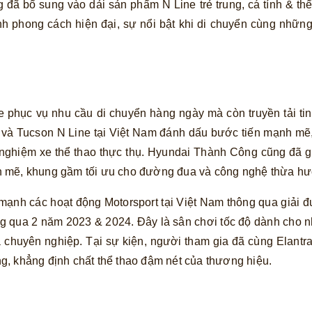
ã bổ sung vào dải sản phẩm N Line trẻ trung, cá tính & thể
 phong cách hiện đại, sự nổi bật khi di chuyển cùng những
hục vụ nhu cầu di chuyển hàng ngày mà còn truyền tải tinh
e và Tucson N Line tại Việt Nam đánh dấu bước tiến mạnh mẽ,
i nghiệm xe thể thao thực thụ. Hyundai Thành Công cũng đã g
h mẽ, khung gầm tối ưu cho đường đua và công nghệ thừa h
ạnh các hoạt động Motorsport tại Việt Nam thông qua giải
 qua 2 năm 2023 & 2024. Đây là sân chơi tốc độ dành cho nh
 chuyên nghiệp. Tại sự kiện, người tham gia đã cùng Elantra
g, khẳng định chất thể thao đậm nét của thương hiệu.