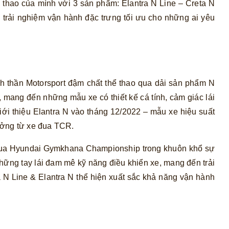
 thao của mình với 3 sản phẩm: Elantra N Line – Creta N
 trải nghiệm vận hành đặc trưng tối ưu cho những ai yêu
 thần Motorsport đậm chất thể thao qua dải sản phẩm N
 mang đến những mẫu xe có thiết kế cá tính, cảm giác lái
iới thiệu Elantra N vào tháng 12/2022 – mẫu xe hiệu suất
ưởng từ xe đua TCR.
 đua Hyundai Gymkhana Championship trong khuôn khổ sự
ững tay lái đam mê kỹ năng điều khiển xe, mang đến trải
 N Line & Elantra N thể hiện xuất sắc khả năng vận hành