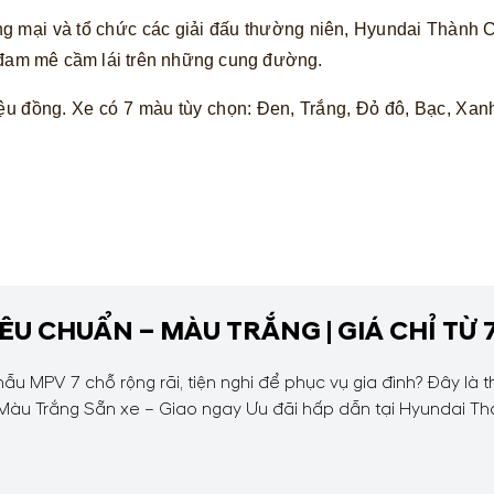
ng mại và tổ chức các giải đấu thường niên, Hyundai Thành
m đam mê cầm lái trên những cung đường.
iệu đồng. Xe có 7 màu tùy chọn: Đen, Trắng, Đỏ đô, Bạc, Xa
IÊU CHUẨN – MÀU TRẮNG | GIÁ CHỈ TỪ 7
u MPV 7 chỗ rộng rãi, tiện nghi để phục vụ gia đình? Đây là t
 Màu Trắng Sẵn xe – Giao ngay Ưu đãi hấp dẫn tại Hyundai Th
...