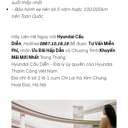
suất thấp nhất
- Bảo hành xe nên tới 5 năm hoặc 100.000km
trên Toàn Quốc.
Hãy Liên Hệ Ngay Với
Hyundai Cầu
Diễn
,
Hotline
:
0867.10.18.16
để được
Tư Vấn Miễn
Phí,
nhận
Ưu Đãi Hấp Dẫn
và Chương Trình
Khuyến
Mãi Mới Nhất
Trong Tháng
Hyundai Cầu Diễn - Đại lý ủy quyền của Hyundai
Thành Công Việt Nam.
Địa chỉ: ô sô 2 lô 1 cụm CN Lai Xá, Kim Chung,
Hoài Đức, Hà Nội