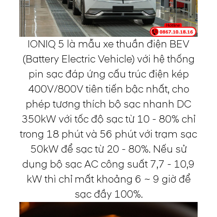
IONIQ 5 là mẫu xe thuần điện BEV
(Battery Electric Vehicle) với hệ thống
pin sạc đáp ứng cấu trúc điện kép
400V/800V tiên tiến bậc nhất, cho
phép tương thích bộ sạc nhanh DC
350kW với tốc độ sạc từ 10 - 80% chỉ
trong 18 phút và 56 phút với trạm sạc
50kW để sạc từ 20 - 80%. Nếu sử
dụng bộ sạc AC công suất 7,7 - 10,9
kW thì chỉ mất khoảng 6 ~ 9 giờ để
sạc đầy 100%.