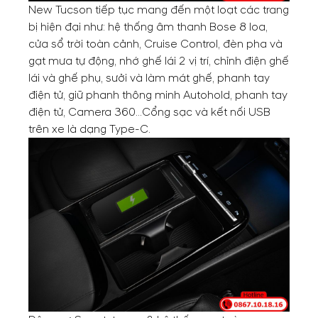
New Tucson tiếp tục mang đến một loạt các trang
bị hiện đại như: hệ thống âm thanh Bose 8 loa,
cửa sổ trời toàn cảnh, Cruise Control, đèn pha và
gạt mưa tự động, nhớ ghế lái 2 vị trí, chỉnh điện ghế
lái và ghế phụ, sưởi và làm mát ghế, phanh tay
điện tử, giữ phanh thông minh Autohold, phanh tay
điện tử, Camera 360…Cổng sạc và kết nối USB
trên xe là dạng Type-C.