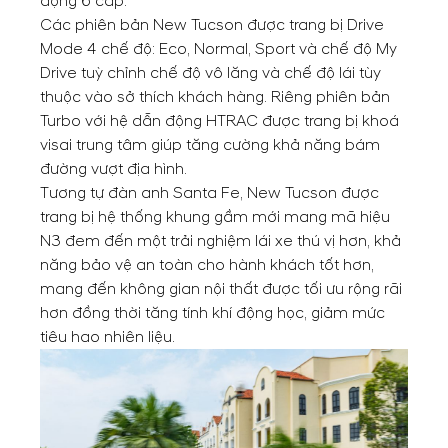
động 6 cấp.
Các phiên bản New Tucson được trang bị Drive
Mode 4 chế độ: Eco, Normal, Sport và chế độ My
Drive tuỳ chỉnh chế độ vô lăng và chế độ lái tùy
thuộc vào sở thích khách hàng. Riêng phiên bản
Turbo với hệ dẫn động HTRAC được trang bị khoá
visai trung tâm giúp tăng cường khả năng bám
đường vượt địa hình.
Tương tự đàn anh Santa Fe, New Tucson được
trang bị hệ thống khung gầm mới mang mã hiệu
N3 đem đến một trải nghiệm lái xe thú vị hơn, khả
năng bảo vệ an toàn cho hành khách tốt hơn,
mang đến không gian nội thất được tối ưu rộng rãi
hơn đồng thời tăng tính khí động học, giảm mức
tiêu hao nhiên liệu.