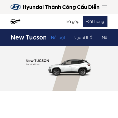
Hyundai Thành Công Cầu Diễn
Trả góp
Đặt hàng
New Tucson
Nổi bật
Ngoại thất
Nội thất