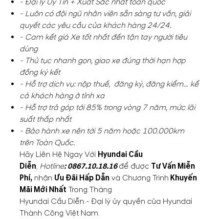
- Đại lý Uy Tín + Xuất Sắc nhất toàn quốc
- Luôn có đội ngũ nhân viên sẵn sàng tư vấn, giải
quyết các yêu cầu của khách hàng 24/24.
- Cam kết giá Xe tốt nhất đến tận tay người tiêu
dùng
- Thủ tục nhanh gọn, giao xe đúng thời hạn hợp
đồng ký kết
- Hỗ trợ dịch vụ: nộp thuế, đăng ký, đăng kiểm… kể
cả khách hàng ở tỉnh xa
- Hỗ trợ trả góp tới 85% trong vòng 7 năm, mức lãi
suất thấp nhất
- Bảo hành xe nên tới 5 năm hoặc 100.000km
trên Toàn Quốc.
Hãy Liên Hệ Ngay Với
Hyundai Cầu
Diễn
,
Hotline
:
0867.10.18.16
để được
Tư Vấn Miễn
Phí,
nhận
Ưu Đãi Hấp Dẫn
và Chương Trình
Khuyến
Mãi Mới Nhất
Trong Tháng
Hyundai Cầu Diễn - Đại lý ủy quyền của Hyundai
Thành Công Việt Nam.