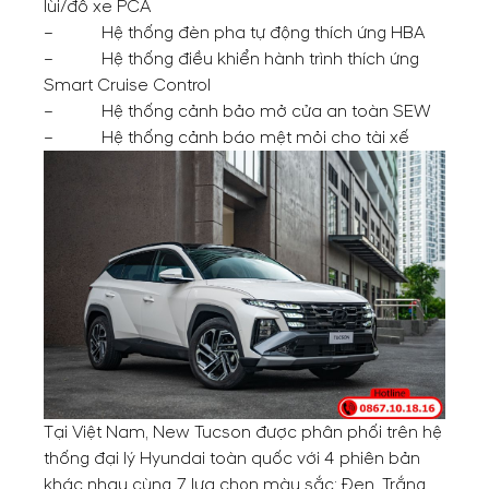
lùi/đỗ xe PCA
– Hệ thống đèn pha tự động thích ứng HBA
– Hệ thống điều khiển hành trình thích ứng
Smart Cruise Control
– Hệ thống cảnh bảo mở cửa an toàn SEW
– Hệ thống cảnh báo mệt mỏi cho tài xế
Tại Việt Nam, New Tucson được phân phối trên hệ
thống đại lý Hyundai toàn quốc với 4 phiên bản
khác nhau cùng 7 lựa chọn màu sắc: Đen, Trắng,