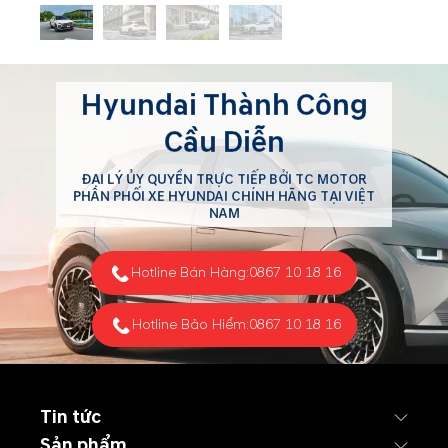
Hyundai Thành Công
Cầu Diễn
ĐẠI LÝ ỦY QUYỀN TRỰC TIẾP BỞI TC MOTOR
PHÂN PHỐI XE HYUNDAI CHÍNH HÃNG TẠI VIỆT
NAM
Hotline Bán Hàng:
0867 10 18 16
Hotline Bảo Hiểm:
0867 10 18 16
Tin tức
Sản phẩm