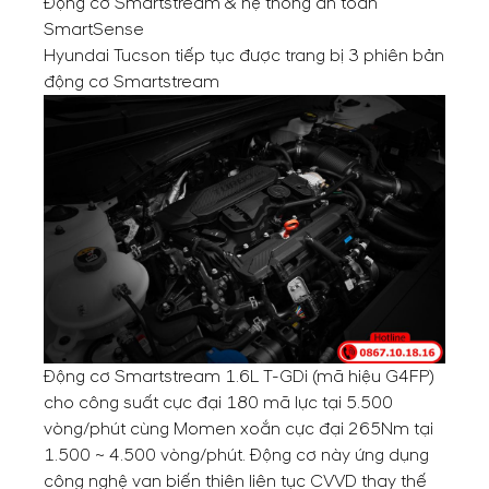
Động cơ Smartstream & hệ thống an toàn
SmartSense
Hyundai Tucson tiếp tục được trang bị 3 phiên bản
động cơ Smartstream
Động cơ Smartstream 1.6L T-GDi (mã hiệu G4FP)
cho công suất cực đại 180 mã lực tại 5.500
vòng/phút cùng Momen xoắn cực đại 265Nm tại
1.500 ~ 4.500 vòng/phút. Động cơ này ứng dụng
công nghệ van biến thiên liên tục CVVD thay thế