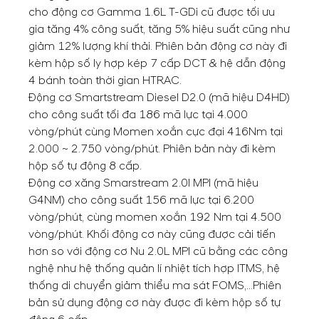
cho động cơ Gamma 1.6L T-GDi cũ được tối ưu
gia tăng 4% công suất, tăng 5% hiệu suất cũng như
giảm 12% lượng khí thải. Phiên bản động cơ này đi
kèm hộp số ly hợp kép 7 cấp DCT & hệ dẫn động
4 bánh toàn thời gian HTRAC.
Động cơ Smartstream Diesel D2.0 (mã hiệu D4HD)
cho công suất tối đa 186 mã lực tại 4.000
vòng/phút cùng Momen xoắn cực đại 416Nm tại
2.000 ~ 2.750 vòng/phút. Phiên bản này đi kèm
hộp số tự động 8 cấp.
Động cơ xăng Smarstream 2.0l MPI (mã hiệu
G4NM) cho công suất 156 mã lực tại 6.200
vòng/phút, cùng momen xoắn 192 Nm tại 4.500
vòng/phút. Khối động cơ này cũng được cải tiến
hơn so với động cơ Nu 2.0L MPI cũ bằng các công
nghệ như hệ thống quản lí nhiệt tích hợp ITMS, hệ
thống di chuyển giảm thiểu ma sát FOMS,…Phiên
bản sử dụng động cơ này được đi kèm hộp số tự