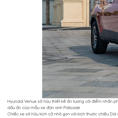
Hyundai Venue sở hữu thiết kế ấn tượng với điểm nhấn phí
dấu ấn của mẫu xe đàn anh Palisade
Chiếc xe sở hữu kích cỡ nhỏ gọn với kích thước chiều D