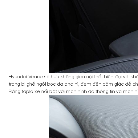
Hyundai Venue sở hữu không gian nội thất hiện đại với kh
trang bị ghế ngồi bọc da pha nỉ, đem đến cảm giác dễ chị
Bảng taplo xe nổi bật với màn hình đa thông tin và màn hìn