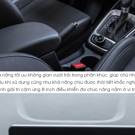
ả năng tối ưu không gian vượt trội trong phân khúc, giúp chủ
u khi sử dụng cũng như khả năng chịu được thời tiết khắc nghi
h giải trí cảm ứng 8 inch điều khiển đa chức năng nằm ở vị trí