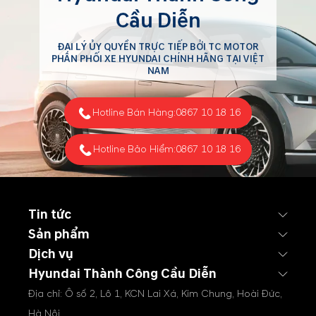
bố chương trình ưu đãi đặc
Cầu Diễn
biệt tháng 6/2026 với chủ
đề “Hoà nhịp WorldCup -
ĐẠI LÝ ỦY QUYỀN TRỰC TIẾP BỞI TC MOTOR
Ưu đãi lên tới 220 triệu
PHÂN PHỐI XE HYUNDAI CHÍNH HÃNG TẠI VIỆT
NAM
đồng”, mang đến nhiều
chính sách hỗ trợ hấp dẫn
dành cho khách hàng mua
Hotline Bán Hàng:
0867 10 18 16
xe...
Hotline Bảo Hiểm:
0867 10 18 16
Tin tức
Sản phẩm
Dịch vụ
Hyundai Thành Công Cầu Diễn
Địa chỉ: Ô số 2, Lô 1, KCN Lai Xá, Kim Chung, Hoài Đức,
Hà Nội