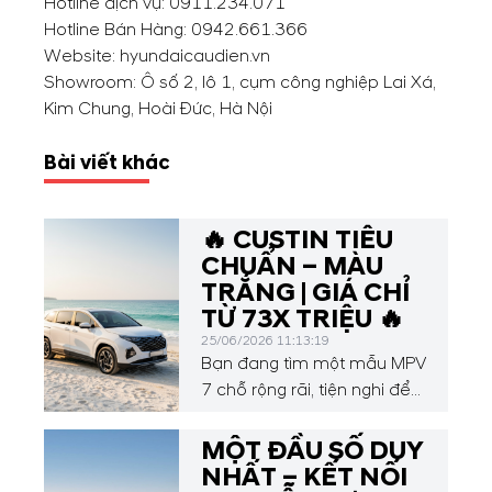
Hotline dịch vụ:
0911.234.071
Hotline Bán Hàng:
0942.661.366
Website: hyundaicaudien.vn
Showroom: Ô số 2, lô 1, cụm công nghiệp Lai Xá,
Kim Chung, Hoài Đức, Hà Nội
Bài viết khác
🔥 CUSTIN TIÊU
CHUẨN – MÀU
TRẮNG | GIÁ CHỈ
TỪ 73X TRIỆU 🔥
25/06/2026 11:13:19
Bạn đang tìm một mẫu MPV
7 chỗ rộng rãi, tiện nghi để
phục vụ gia đình? Đây là
thời điểm không thể tốt hơn
MỘT ĐẦU SỐ DUY
để sở hữu Hyundai Custin!
NHẤT – KẾT NỐI