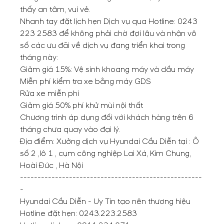
thấy an tâm, vui vẻ.
Nhanh tay đặt lịch hẹn Dịch vụ
qua Hotline:
0243
223 2583
để không phải chờ đợi lâu và nhận vô
số các ưu đãi về dịch vụ đang triển khai trong
tháng này:
Giảm giá 15%: Vệ sinh khoang máy và dầu máy
Miễn phí kiểm tra xe bằng máy GDS
Rửa xe miễn phí
Giảm giá 50% phí khử mùi nội thất
Chương trình áp dụng đối với khách hàng trên 6
tháng chưa quay vào đại lý.
Địa điểm: Xưởng dịch vụ Hyundai Cầu Diễn tại : Ô
số 2 ,lô 1 , cụm công nghiệp Lai Xá, Kim Chung,
Hoài Đức , Hà Nội
----------------------------------------------------
-
Hyundai Cầu Diễn - Uy Tín tạo nên thương hiệu
Hotline đặt hẹn:
0243.223.2583