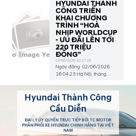
85% giá trị xe Thủ tục đơn...
tối ưu hóa quá trình hỗ trợ,
HYUNDAI THÀNH
Hyundai Cầu Diễn chính
CÔNG TRIỂN
thức thống nhất sử dụng 01
KHAI CHƯƠNG
số Hotline duy nhất cho mọi
TRÌNH “HOÀ
nhu cầu tư vấn và chăm
NHỊP WORLDCUP
sóc khách hàng. Nhằm
- ƯU ĐÃI LÊN TỚI
nâng cao trải nghiệm khách
220 TRIỆU
hàng và tối ưu hóa quá trình
ĐỒNG”
hỗ trợ, Hyundai Cầu...
03/06/2026 10:27:29
Ngày đăng: 02/06/2026
16:04:23 Hà Nội, tháng
6/2026 – Liên doanh ô tô
Hyundai Thành Công Việt
Hyundai Thành Công
Nam (HTV) chính thức công
bố chương trình ưu đãi đặc
Cầu Diễn
biệt tháng 6/2026 với chủ
đề “Hoà nhịp WorldCup -
ĐẠI LÝ ỦY QUYỀN TRỰC TIẾP BỞI TC MOTOR
Ưu đãi lên tới 220 triệu
PHÂN PHỐI XE HYUNDAI CHÍNH HÃNG TẠI VIỆT
NAM
đồng”, mang đến nhiều