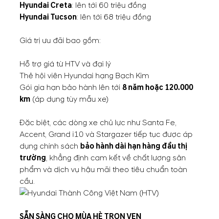
Hyundai Creta
: lên tới 60 triệu đồng
Hyundai Tucson
: lên tới 68 triệu đồng
Giá trị ưu đãi bao gồm:
Hỗ trợ giá từ HTV và đại lý
Thẻ hội viên Hyundai hạng Bạch Kim
Gói gia hạn bảo hành lên tới
8 năm hoặc 120.000
km
(áp dụng tùy mẫu xe)
Đặc biệt, các dòng xe chủ lực như Santa Fe,
Accent, Grand i10 và Stargazer tiếp tục được áp
dụng chính sách
bảo hành dài hạn hàng đầu thị
trường
, khẳng định cam kết về chất lượng sản
phẩm và dịch vụ hậu mãi theo tiêu chuẩn toàn
cầu.
SẴN SÀNG CHO MÙA HÈ TRỌN VẸN