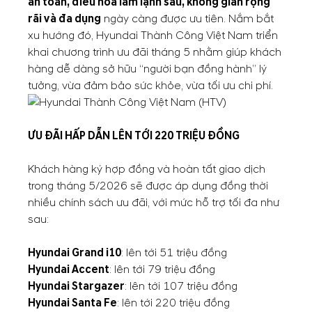
an toàn, điều hòa làm lạnh sâu, không gian rộng
rãi và đa dụng
ngày càng được ưu tiên. Nắm bắt
xu hướng đó,
Hyundai Thành Công Việt Nam
triển
khai chương trình ưu đãi tháng 5 nhằm giúp khách
hàng dễ dàng sở hữu “người bạn đồng hành” lý
tưởng, vừa đảm bảo sức khỏe, vừa tối ưu chi phí.
ƯU ĐÃI HẤP DẪN LÊN TỚI 220 TRIỆU ĐỒNG
Khách hàng ký hợp đồng và hoàn tất giao dịch
trong tháng 5/2026 sẽ được áp dụng đồng thời
nhiều chính sách ưu đãi, với mức hỗ trợ tối đa như
sau:
Hyundai Grand i10
: lên tới 51 triệu đồng
Hyundai Accent
: lên tới 79 triệu đồng
Hyundai Stargazer
: lên tới 107 triệu đồng
Hyundai Santa Fe
: lên tới 220 triệu đồng