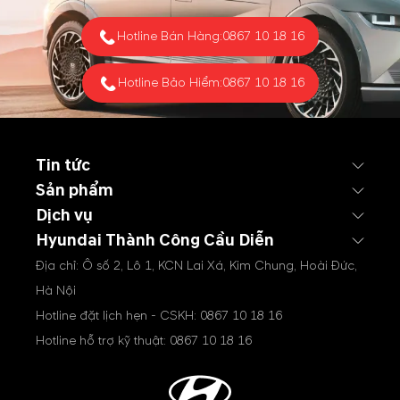
chính sách hỗ trợ hấp dẫn
dành cho khách hàng mua
Hotline Bán Hàng:
0867 10 18 16
xe...
Hotline Bảo Hiểm:
0867 10 18 16
Tin tức
Sản phẩm
Dịch vụ
Hyundai Thành Công Cầu Diễn
Địa chỉ: Ô số 2, Lô 1, KCN Lai Xá, Kim Chung, Hoài Đức,
Hà Nội
Hotline đặt lịch hẹn - CSKH:
0867 10 18 16
Hotline hỗ trợ kỹ thuật:
0867 10 18 16