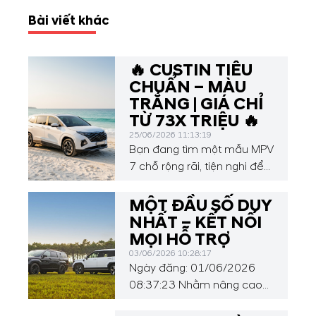
Bài viết khác
🔥 CUSTIN TIÊU
CHUẨN – MÀU
TRẮNG | GIÁ CHỈ
TỪ 73X TRIỆU 🔥
25/06/2026 11:13:19
Bạn đang tìm một mẫu MPV
7 chỗ rộng rãi, tiện nghi để
phục vụ gia đình? Đây là
thời điểm không thể tốt hơn
MỘT ĐẦU SỐ DUY
để sở hữu Hyundai Custin!
NHẤT – KẾT NỐI
Custin Tiêu chuẩn | Màu
MỌI HỖ TRỢ
Trắng Sẵn xe – Giao ngay
03/06/2026 10:28:17
Ưu đãi hấp dẫn tại Hyundai
Ngày đăng: 01/06/2026
Thành Công Cầu Diễn: Hỗ
08:37:23 Nhằm nâng cao
trợ trả góp nhanh, vay tới
trải nghiệm khách hàng và