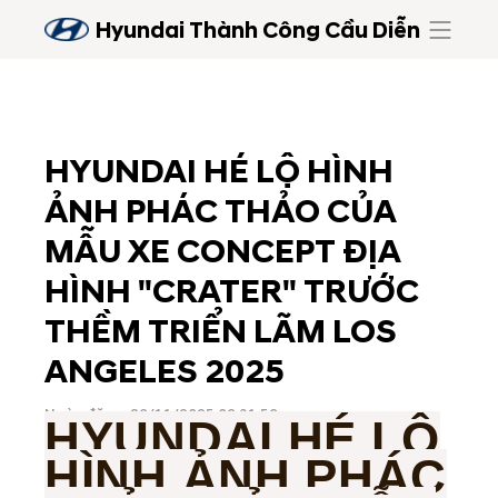
Hyundai Thành Công Cầu Diễn
HYUNDAI HÉ LỘ HÌNH
ẢNH PHÁC THẢO CỦA
MẪU XE CONCEPT ĐỊA
HÌNH "CRATER" TRƯỚC
THỀM TRIỂN LÃM LOS
ANGELES 2025
Ngày đăng: 29/11/2025 09:31:59
HYUNDAI HÉ LỘ
HÌNH ẢNH PHÁC