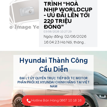
số Hotline duy nhất cho mọi
TRÌNH “HOÀ
nhu cầu tư vấn và chăm
NHỊP WORLDCUP
sóc khách hàng. Nhằm
- ƯU ĐÃI LÊN TỚI
nâng cao trải nghiệm khách
220 TRIỆU
hàng và tối ưu hóa quá trình
ĐỒNG”
hỗ trợ, Hyundai Cầu...
03/06/2026 10:27:29
Ngày đăng: 02/06/2026
16:04:23 Hà Nội, tháng
6/2026 – Liên doanh ô tô
Hyundai Thành Công Việt
Hyundai Thành Công
Nam (HTV) chính thức công
bố chương trình ưu đãi đặc
Cầu Diễn
biệt tháng 6/2026 với chủ
đề “Hoà nhịp WorldCup -
ĐẠI LÝ ỦY QUYỀN TRỰC TIẾP BỞI TC MOTOR
Ưu đãi lên tới 220 triệu
PHÂN PHỐI XE HYUNDAI CHÍNH HÃNG TẠI VIỆT
NAM
đồng”, mang đến nhiều
chính sách hỗ trợ hấp dẫn
dành cho khách hàng mua
Hotline Bán Hàng:
0867 10 18 16
xe...