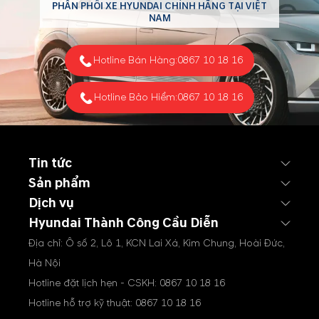
sóc khách hàng. Nhằm
PHÂN PHỐI XE HYUNDAI CHÍNH HÃNG TẠI VIỆT
NAM
nâng cao trải nghiệm khách
hàng và tối ưu hóa quá trình
hỗ trợ, Hyundai Cầu...
Hotline Bán Hàng:
0867 10 18 16
Hotline Bảo Hiểm:
0867 10 18 16
Tin tức
Sản phẩm
Dịch vụ
Hyundai Thành Công Cầu Diễn
Địa chỉ: Ô số 2, Lô 1, KCN Lai Xá, Kim Chung, Hoài Đức,
Hà Nội
Hotline đặt lịch hẹn - CSKH:
0867 10 18 16
Hotline hỗ trợ kỹ thuật:
0867 10 18 16