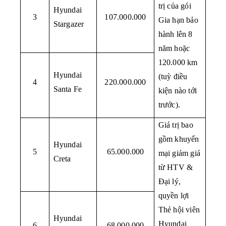
trị của gói 
Hyundai 
3
107.000.000
Gia hạn bảo 
Stargazer
hành lên 8 
năm hoặc 
120.000 km 
Hyundai 
(tuỳ điều 
4
220.000.000
Santa Fe
kiện nào tới 
trước).
Giá trị bao 
gồm khuyến 
Hyundai 
5
65.000.000
mại giảm giá 
Creta
từ HTV & 
Đại lý, 
quyền lợi 
Thẻ hội viên 
Hyundai 
Hyundai 
6
68.000.000