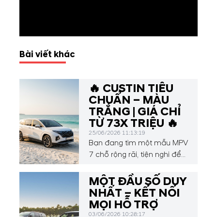
Bài viết khác
🔥 CUSTIN TIÊU
CHUẨN – MÀU
TRẮNG | GIÁ CHỈ
TỪ 73X TRIỆU 🔥
25/06/2026 11:13:19
Bạn đang tìm một mẫu MPV
7 chỗ rộng rãi, tiện nghi để
phục vụ gia đình? Đây là
thời điểm không thể tốt hơn
MỘT ĐẦU SỐ DUY
để sở hữu Hyundai Custin!
NHẤT – KẾT NỐI
Custin Tiêu chuẩn | Màu
MỌI HỖ TRỢ
Trắng Sẵn xe – Giao ngay
03/06/2026 10:28:17