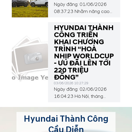
Ưu đãi hấp dẫn tại Hyundai
Ngày đăng: 01/06/2026
Thành Công Cầu Diễn: Hỗ
08:37:23 Nhằm nâng cao
trợ trả góp nhanh, vay tới
trải nghiệm khách hàng và
85% giá trị xe Thủ tục đơn...
tối ưu hóa quá trình hỗ trợ,
HYUNDAI THÀNH
Hyundai Cầu Diễn chính
CÔNG TRIỂN
thức thống nhất sử dụng 01
KHAI CHƯƠNG
số Hotline duy nhất cho mọi
TRÌNH “HOÀ
nhu cầu tư vấn và chăm
NHỊP WORLDCUP
sóc khách hàng. Nhằm
- ƯU ĐÃI LÊN TỚI
nâng cao trải nghiệm khách
220 TRIỆU
hàng và tối ưu hóa quá trình
ĐỒNG”
hỗ trợ, Hyundai Cầu...
03/06/2026 10:27:29
Ngày đăng: 02/06/2026
16:04:23 Hà Nội, tháng
6/2026 – Liên doanh ô tô
Hyundai Thành Công Việt
Hyundai Thành Công
Nam (HTV) chính thức công
bố chương trình ưu đãi đặc
Cầu Diễn
biệt tháng 6/2026 với chủ