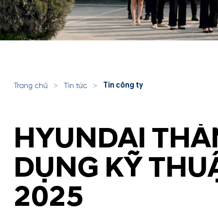
Tin công ty
Trang chủ
>
Tin tức
>
HYUNDAI THÀN
DỤNG KỸ THUẬ
2025