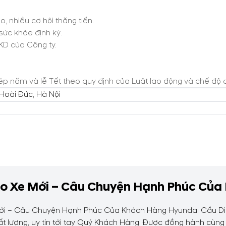
, nhiều cơ hội thăng tiến.
ức khỏe định kỳ.
KD của Công ty.
ép năm và lễ Tết theo quy định của Luật lao động và chế độ c
 Hoài Đức, Hà Nội
ao Xe Mới – Câu Chuyện Hạnh Phúc Của
ới – Câu Chuyện Hạnh Phúc Của Khách Hàng Hyundai Cầu Diễn
 lượng, uy tín tới tay Quý Khách Hàng. Được đồng hành cùng