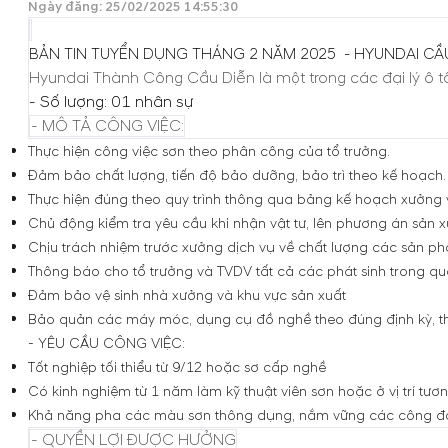
Ngày đăng: 25/02/2025 14:55:30
BẢN TIN TUYỂN DỤNG THÁNG 2 NĂM 2025 - HYUNDAI CẦ
Hyundai Thành Công Cầu Diễn
là một trong các đại lý ô
- Số lượng: 01 nhân sự
- MÔ TẢ CÔNG VIỆC:
Thực hiện công việc sơn theo phân công của tổ trưởng.
Đảm bảo chất lượng, tiến độ bảo dưỡng, bảo trì theo kế hoạch.
Thực hiện đúng theo quy trình thông qua bảng kế hoạch xưởng 
Chủ động kiểm tra yêu cầu khi nhận vật tư, lên phương án sản xuấ
Chịu trách nhiệm trước xưởng dịch vụ về chất lượng các sản p
Thông báo cho tổ trưởng và TVDV tất cả các phát sinh trong qu
Đảm bảo vệ sinh nhà xưởng và khu vực sản xuất
Bảo quản các máy móc, dụng cụ đồ nghề theo đúng định kỳ, thực
- YÊU CẦU CÔNG VIỆC:
Tốt nghiệp tối thiểu từ 9/12 hoặc sơ cấp nghề
Có kinh nghiệm từ 1 năm làm kỹ thuật viên sơn hoặc ở vị trí tươn
Khả năng pha các màu sơn thông dụng, nắm vững các công đoạn
- QUYỀN LỢI ĐƯỢC HƯỞNG