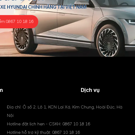
 XE HYUNDAI CHÍNH HÃNG TẠI VIỆT NAM
ểm:
0867 10 18 16
m
Dịch vụ
Địa chỉ: Ô số 2, Lô 1, KCN Lai Xá, Kim Chung, Hoài Đức, Hà
Nội
Hotline đặt lịch hẹn - CSKH:
0867 10 18 16
Hotline hỗ trợ kỹ thuật:
0867 10 18 16