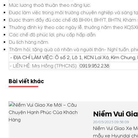
Mức lương thoả thuận theo năng lực.
Được làm việc trong môi trường chuyên nghiệp và sáng tạo
Được tham đầy đủ các chế độ BHXH, BHYT, BHTN; Khám s
Thưởng định kỳ theo các ngày lễ, thưởng năm theo KQSX
Các chế độ phúc lợi, phụ cấp hấp dẫn.
Du lịch hàng năm.
Thăm hỏi, tặng quà cá nhân và người thân- Nghỉ tuần, ph
- ĐỊA CHỈ LÀM VIỆC: Ô số 2, Lô 1, KCN Lai Xá, Kim Chung,
- LIÊN HỆ: Mrs Hồng (TPHCNS):
0919.952.238
Bài viết khác
Niềm Vui Gi
20/05/2025 09:56:09
Niềm Vui Giao Xe M
mẫu xe Hyundai chất