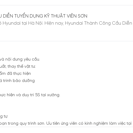
U DIỄN TUYỂN DỤNG KỸ THUẬT VIÊN SƠN
 tô Hyundai tại Hà Nội. Hiện nay, Hyundai Thành Công Cầu Diễ
và nội dung yêu cầu.
t, thay thế vật tư.
hẩm đã thực hiện
á trình bảo dưỡng
 hiện và duy trì 5S tại xưởng.
g tự
 trong quy trình sơn. Ưu tiên ứng viên có kinh nghiệm làm việc t