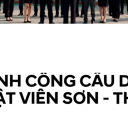
H CÔNG CẦU D
T VIÊN SƠN - 