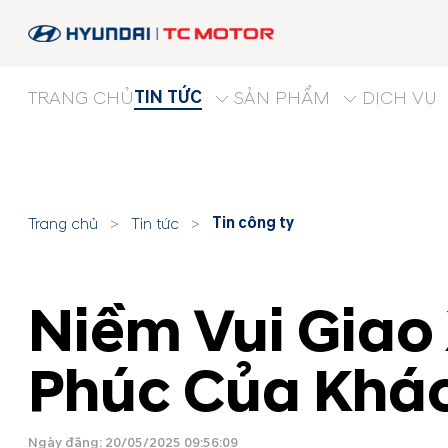
TIN TỨC
TRANG CHỦ
SẢN PHẨM
DỊCH VỤ
Tin công ty
Trang chủ
>
Tin tức
>
Niềm Vui Giao
Phúc Của Khá
Ngày đăng: 20/05/2025 09:56:09