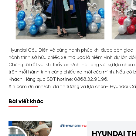
Hyundai Cầu Diễn vô cùng hạnh phúc khi được bàn giao l
hành trình sở hữu chiếc xe mơ ước là niềm vinh dự lớn 
Chúng tôi rất vui khi thấy anh/chị hài lòng với sự lựa ch
trên mỗi hành trình cùng chiếc xe mới của mình. Nếu có b
Khách Hàng qua SĐT hotline:
0868.32.91.96
.
Xin cảm ơn anh/chị đã tin tưởng và lựa chọn– Hyundai Cầ
Bài viết khác
HYUNDAI TH