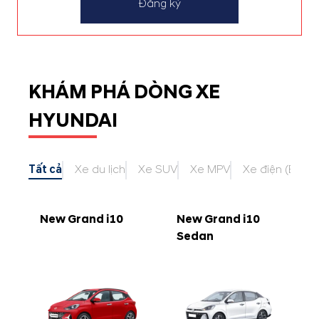
Đăng ký
KHÁM PHÁ DÒNG XE
HYUNDAI
Tất cả
Xe du lịch
Xe SUV
Xe MPV
Xe điện (EV)
New Grand i10
New Grand i10
Sedan