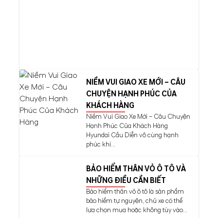
NIỀM VUI GIAO XE MỚI – CÂU
CHUYỆN HẠNH PHÚC CỦA
KHÁCH HÀNG
Niềm Vui Giao Xe Mới – Câu Chuyện
Hạnh Phúc Của Khách Hàng
Hyundai Cầu Diễn vô cùng hạnh
phúc khi...
BẢO HIỂM THÂN VỎ Ô TÔ VÀ
NHỮNG ĐIỀU CẦN BIẾT
Bảo hiểm thân vỏ ô tô là sản phẩm
bảo hiểm tự nguyện, chủ xe có thể
lựa chọn mua hoặc không tùy vào...