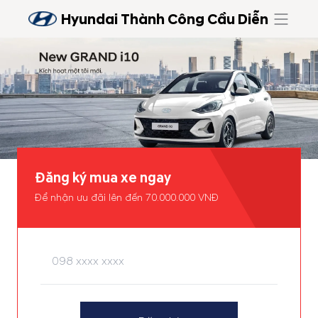
Hyundai Thành Công Cầu Diễn
Đăng ký mua xe ngay
Để nhận ưu đãi lên đến 70.000.000 VNĐ